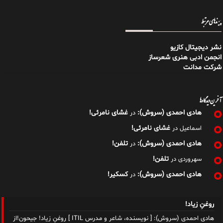
پیوندهای مرتبط
نشر دیجیتال کازیو
انجمن ادبی هنری شعرساز
شرکت مدانت
آخرین دیدگاه‌ها
هادی احمدی (سروش):
غشای نامرئی!
در
غشای نامرئی!
اسماعیل
در
هادی احمدی (سروش):
تلفن!
در
تلفن!
سهروردی
در
هادی احمدی (سروش):
کسکیر!
در
روغنِ زیاد!
هادی احمدی (سروش): [ نویسنده، شاعر و مدرس ITIL ] روغنِ زیاد! جیحون!از