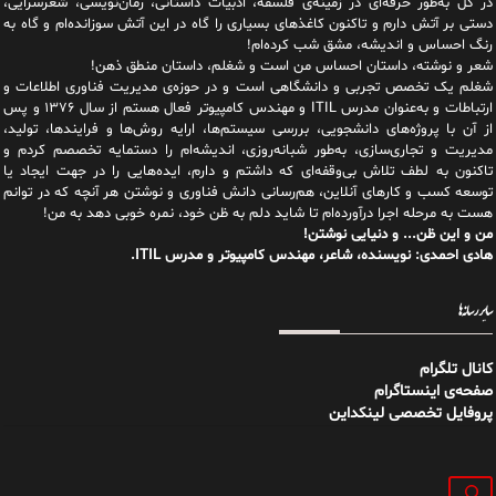
در کل به‌طور حرفه‌ای در زمینه‌ی فلسفه، ادبیات داستانی، رمان‌نویسی، شعرسرایی،
دستی بر آتش دارم و تاکنون کاغذهای بسیاری را گاه در این آتش سوزانده‌ام و گاه به
رنگ احساس و اندیشه، مشق شب کرده‌ام!
شعر و نوشته، داستان احساس من است و شغلم، داستان منطق ذهن!
شغلم یک تخصص تجربی و دانشگاهی است و در حوزه‌ی مدیریت فناوری اطلاعات و
ارتباطات و به‌عنوان مدرس ITIL و مهندس کامپیوتر فعال هستم از سال ۱۳۷۶ و پس
از آن با پروژه‌های دانشجویی، بررسی سیستم‌ها، ارایه روش‌ها و فرایندها، تولید،
مدیریت و تجاری‌سازی، به‌طور شبانه‌روزی، اندیشه‌ام را دستمایه تخصصم کردم و
تاکنون به لطف تلاش بی‌وقفه‌ای که داشتم و دارم، اید‌ه‌هایی را در جهت ایجاد یا
توسعه کسب و کارهای آنلاین، هم‌رسانی دانش فناوری و نوشتن هر آنچه که در توانم
هست به مرحله اجرا درآورده‌ام تا شاید دلم به ظن خود، نمره خوبی دهد به من!
من و این ظن... و دنیایی نوشتن!
هادی احمدی: نویسنده، شاعر، مهندس کامپیوتر و مدرس ITIL.
سایر رسانه‌ها
کانال تلگرام
صفحه‌ی اینستاگرام
پروفایل تخصصی لینکداین
جستجو