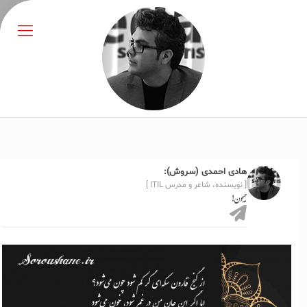
هادی احمدی (سروش):
[ نویسنده، شاعر و مدرس ITIL ]
جیحون!