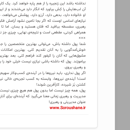
نداشته باشد این زنجیره‌ را از هم پاره خواهد کرد. ی
آن لب‌هایش را کِش بیاورد که انگار دارد می‌خندند و از ای
او خانواده دارد، بدهی دارد، آرزو دارد، پوشش می‌خواهد، 
نیازهای اساسی اوست که اگر بجا تامین نشود آرامش فک
رهبری، سفسطه ببافید که فلان هستید و بسان. اما تا وق
همراهی کردنی، مقطعی است و نتیجه‌ی نهایی، چیزی جز ن
×××
شما پول داشته باش، می‌توانی بهترین متخصصین را جذب
خوش‌آمدگویی را به آنان تقدیم کنی. بهترین امکانات
مشوق‌هایی که آنان را کیفور کند فراهم کنی. بعد بهتری
بیاموزند. پول که داشته باشی نیازی نیست خیلی خود را به
و رهبری بروی.
اگر پول نداری، باید نیروها را در آینده‌ی کسب‌وکار سهیم
است! آینده‌ی نیروها، وابسته به کسب تجربه‌ی خالی ن
کشتن بُز شیرده، کارآفرین شوند!
پول، همه چیز نیست اما بدون پول هم هیچ چیزی نیست!
مدیریت و رهبری زمانی معنا می‌گیرد که آینده‌ای برای 
عنوان مدیریتی و رهبری!
www.Soroushane.ir