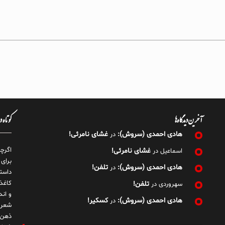
آخرین دیدگاه‌ها
کوتاه 
هادی احمدی (سروش):
غشای نامرئی!
در
اگرچ
غشای نامرئی!
اسماعیل
در
برای
هادی احمدی (سروش):
تلفن!
در
داست
کاغذ
تلفن!
سهروردی
در
و ان
هادی احمدی (سروش):
کسکیر!
در
شعر 
ذهن!