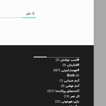
0
نظر
#اسب نوشتن
(3)
#کتابدان
(9)
#مهسا_امینی
(487)
Book
(4)
آدم حسابی
(1)
آدم عوضی
(4)
آکنده‌های پراکنده!
(521)
اثر عمر
(13)
بازی هورمونی
(22)