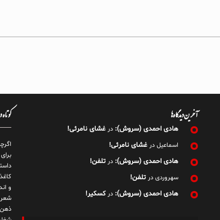
آخرین دیدگاه‌ها
کوتاه 
هادی احمدی (سروش):
غشای نامرئی!
در
اگرچ
غشای نامرئی!
اسماعیل
در
برای
هادی احمدی (سروش):
تلفن!
در
داست
کاغذ
تلفن!
سهروردی
در
و ان
هادی احمدی (سروش):
کسکیر!
در
شعر 
ذهن!