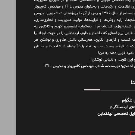
 یک تخصص تجربی و دانشگاهی است و در حوزه‌ی مدیریت
فناوری اطلاعات و ارتباطات و به‌عنوان مدرس ITIL و مهندس کامپیوتر
فعال هستم از سال ۱۳۷۶ و پس از آن با پروژه‌های دانشجویی، بررسی
م‌ها، ارایه روش‌ها و فرایندها، تولید، مدیریت و تجاری‌سازی،
ور شبانه‌روزی، اندیشه‌ام را دستمایه تخصصم کردم و تاکنون به
لاش بی‌وقفه‌ای که داشتم و دارم، اید‌ه‌هایی را در جهت ایجاد یا
ه کسب و کارهای آنلاین، هم‌رسانی دانش فناوری و نوشتن هر
 که در توانم هست به مرحله اجرا درآورده‌ام تا شاید دلم به ظن
 نمره خوبی دهد به من!
 این ظن... و دنیایی نوشتن!
احمدی: نویسنده، شاعر، مهندس کامپیوتر و مدرس ITIL.
نه‌ها
ل تلگرام
‌ی اینستاگرام
ایل تخصصی لینکداین
و