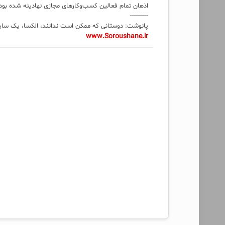
اذهان تمام فعالین کسب‌وکارهای مجازی نهادینه شده بود 
---------
پانوشت: دوستانی که ممکن است ندانند، الکسا، یک سایت 
www.Soroushane.ir