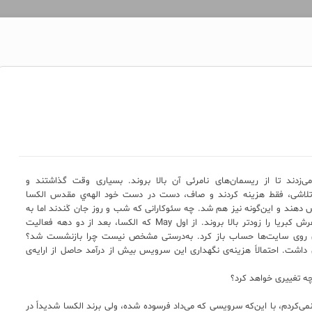
زدند تا از ریسمان‌های نامرئی آن بالا بروند. بسیاری وقت گذاشتند و
چ تلاشی، فقط هزینه کردند و صاف، دست در دست خود الهه‌ي مقدس الکسا
یش دهند و این‌گونه نیز هم شد. چه سئوکارانی که شب و روز جان کَندند اما به
اندازه‌ی آن رشوه‌ی پرداخت شده موفق نشدند طبقات عرش کبریا را زودتر بالا بروند. از اول May که الکسا، بعد از دو دهه فعالیت
ندی روی سایت‌ها حساب باز کرد. به‌درستی مشخص نیست چرا بازنشست شد؟
 داشت. احتمالاً هزینه‌ی نگهداری این سرویس بیش از درآمد حاصل از ارایه‌ی
 چه تغییری خواهد کرد؟
می‌کردم، با این‌که سرویسی که می‌داد فرسوده شده، ولی برند الکسا شدیداً در