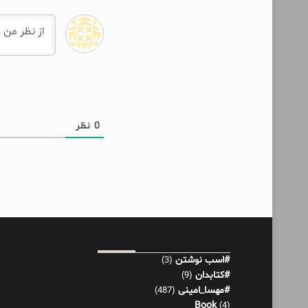
0
نظر
#اسب نوشتن
(3)
#کتابدان
(9)
#مهسا_امینی
(487)
Book
(4)