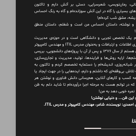
انی، رمان‌نویسی، شعرسرایی، دستی بر آتش دارم و تاکنون
های بسیاری را گاه در این آتش سوزانده‌ام و گاه به رنگ احساس
دیشه، مشق شب کرده‌ام!
و نوشته، داستان احساس من است و شغلم، داستان منطق
 یک تخصص تجربی و دانشگاهی است و در حوزه‌ی مدیریت
فناوری اطلاعات و ارتباطات و به‌عنوان مدرس ITIL و مهندس کامپیوتر
فعال هستم از سال ۱۳۷۶ و پس از آن با پروژه‌های دانشجویی، بررسی
م‌ها، ارایه روش‌ها و فرایندها، تولید، مدیریت و تجاری‌سازی،
ور شبانه‌روزی، اندیشه‌ام را دستمایه تخصصم کردم و تاکنون به
لاش بی‌وقفه‌ای که داشتم و دارم، اید‌ه‌هایی را در جهت ایجاد یا
ه کسب و کارهای آنلاین، هم‌رسانی دانش فناوری و نوشتن هر
 که در توانم هست به مرحله اجرا درآورده‌ام تا شاید دلم به ظن
 نمره خوبی دهد به من!
 این ظن... و دنیایی نوشتن!
احمدی: نویسنده، شاعر، مهندس کامپیوتر و مدرس ITIL.
نه‌ها