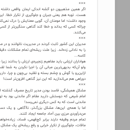
×××
اگر همین مذهبیون دو آتشه اندکی ایمان واقعی داشته با
وجود داشت؛ اما مومنان آن، گویی معنایش را درک نمی‌کنند
چراکه کسی که بداند و خطا کند گناهی سنگین‌تر از کسی که
می‌کنند.
×××
مدیران این کشور ثابت کردند در مدیریت ناتوانند و در 
را به نادانی زده‌اند. زیرا علت ریشه‌ای تمام مشکلات
کاسه...
هواداران ارزشی باید مفاهیم زنجیره‌ی ارزش را بدانند زیر
ولو آن‌که بدیهی‌ترین مبانی آن را اجرا نکردن به شما 
ازاین‌رو با گوش و چشم بسته و تقلید بی‌چون و چرا، دارید
دوراهی هم می‌اندازید که این نیز گناهی افزون‌تر است!
×××
مشکل همیشگی، فاسد بودن مدیر تاریخ مصرف گذشته است 
امام شیعی که دوستش دارید مقام اگر ماندنی بود به تو 
ماندنی است که به کس دیگری نمی‌رسد!
اما با همه‌ی این‌ها، مشکل بزرگ‌تر، ناآگاهی و یک د
من‌درآوردی مرزی بین آحاد جامعه ایجاد کنند.
تمام مردم وظیفه دارند برابر کج‌فهمی، فساد، زیاده‌خو
مافات، جلوگیری از تکرار خرابی و رفع ریشه‌ای یک مشکل.