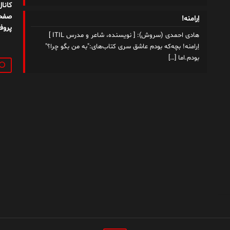
کانا
صفحه
اِرامنه!
پروف
هادی احمدی (سروش): [ نویسنده، شاعر و مدرس ITIL ]
اِرامنه! بچه‌که بودم عاشق سری کتاب‌های:"به من بگو چرا؟"
بودم.اما
[…]
جستج