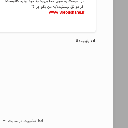
لازم نیست به سوی خدا بروید به خود بیاید کافیست!
اگر موافق نیستید:"به من بگو چرا!؟"
www.Soroushane.ir
بازدید:
8
عضویت در سایت