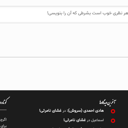
آخرین دیدگاه‌ها
کوتاه 
هادی احمدی (سروش):
غشای نامرئی!
در
اگرچ
غشای نامرئی!
اسماعیل
در
برای