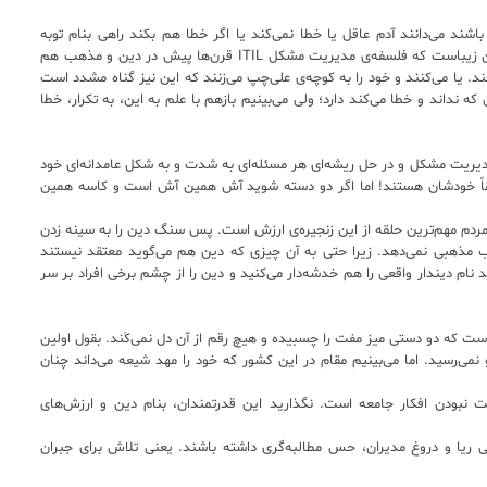
شند می‌دانند آدم عاقل یا خطا نمی‌کند یا اگر خطا هم بکند راهی بنام توبه
هست. توبه هم یعنی جبران و جلوگیری از تکرار خطا. این زیباست که فلسفه‌ی مدیریت مشکل ITIL قرن‌ها پیش در دین و مذهب هم
. یا می‌کنند و خود را به کو‌چه‌ی علی‌چپ می‌زنند که این نیز گناه مشدد است
 نداند و خطا می‌کند دارد؛ ولی می‌بینیم بازهم با علم به این، به تکرار، خطا
مدیریت مشکل و در حل ریشه‌ای هر مسئله‌ای به شدت و به شکل عامدانه‌ای خود
 دقیقاً خودشان هستند! اما اگر دو دسته شوید آش همین آش است و کاسه همین
ا مردم مهم‌ترین حلقه‌ از این زنجیره‌ی ارزش است. پس سنگ دین را به سینه زدن
لقب مذهبی نمی‌دهد. زیرا حتی به آن چیزی که دین هم می‌گوید معتقد نیستند
 نام دیندار واقعی را هم خدشه‌دار می‌کنید و دین را از چشم برخی افراد بر سر
که دو دستی میز مفت را چسبیده و هیچ رقم از آن دل نمی‌کَند. بقول اولین
نمی‌رسید. اما می‌بینیم مقام در این کشور که خود را مهد شیعه می‌داند چنان
ست نبودن افکار جامعه است. نگذارید این قدرتمندان، بنام دین و ارزش‌های
اهی ریا و دروغ مدیران، حس مطالبه‌گری داشته باشند. یعنی تلاش برای جبران