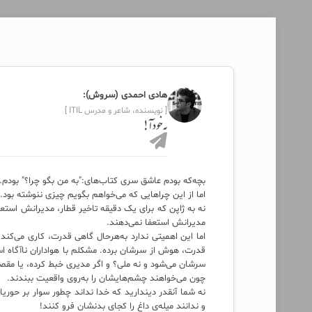
هادی احمدی (سروش):
[ نویسنده، شاعر و مدرس ITIL ]
به خود آ!
بچه‌که بودم عاشق سری کتاب‌های:"به من بگو چرا؟" بودم.
اما از این چراهایی که می‌خواهم بگویم چیزی ننوشته بود.
نه به ژاپن که برای یک دقیقه تاخیر قطار، مدیرانش استعفا
مدیرانش استعفا نمی‌دهند.
اما این اهمیتی ندارد به‌هرحال گاهی قدرت، کاری می‌
قدرت، هوش از سرشان برده. مشکلم با هواداران ناآگاه ا
سرشان می‌شود و نه ملی؟ و اگر مدیری خبط کرده، یا مق
چون می‌خواهند چشم‌هایشان را به‌روی واقعیت ببندند.
نه شما آنقدر دیندارید که خدا نداند چطور سوار بر حوریان
و ندانند میله‌ی داغ را کجای بدنشان فرو کنند!