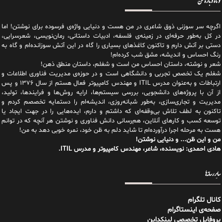
کوتاه درباره من
اگرچه سر سوزنی ذوق شاعری در من هست و دنیایی واژه‌‌ی فرسوده برای نوشتن! اما
در کل به‌طور حرفه‌ای در زمینه‌ی فلسفه، ادبیات داستانی، رمان‌نویسی، شعرسرایی،
دستی بر آتش دارم و تاکنون کاغذهای بسیاری را گاه در این آتش سوزانده‌ام و گاه به
رنگ احساس و اندیشه، مشق شب کرده‌ام!
شعر و نوشته، داستان احساس من است و شغلم، داستان منطق ذهن!
شغلم یک تخصص تجربی و دانشگاهی است و در حوزه‌ی مدیریت فناوری اطلاعات و
ارتباطات و به‌عنوان مدرس ITIL و مهندس کامپیوتر فعال هستم از سال ۱۳۷۶ و پس
از آن با پروژه‌های دانشجویی، بررسی سیستم‌ها، ارایه روش‌ها و فرایندها، تولید،
مدیریت و تجاری‌سازی، به‌طور شبانه‌روزی، اندیشه‌ام را دستمایه تخصصم کردم و
تاکنون به لطف تلاش بی‌وقفه‌ای که داشتم و دارم، اید‌ه‌هایی را در جهت ایجاد یا
توسعه کسب و کارهای آنلاین، هم‌رسانی دانش فناوری و نوشتن هر آنچه که در توانم
هست به مرحله اجرا درآورده‌ام تا شاید دلم به ظن خود، نمره خوبی دهد به من!
من و این ظن... و دنیایی نوشتن!
هادی احمدی: نویسنده، شاعر، مهندس کامپیوتر و مدرس ITIL.
سایر رسانه‌ها
کانال تلگرام
صفحه‌ی اینستاگرام
پروفایل تخصصی لینکداین