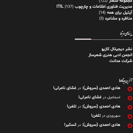
مجموعه اشعار
(122)
مدیریت فناوری اطلاعات و چارچوب ITIL
(137)
آیتیل برای همه
(14)
مناظره و مشاعره
(5)
پیوندهای مرتبط
نشر دیجیتال کازیو
انجمن ادبی هنری شعرساز
شرکت مدانت
آخرین دیدگاه‌ها
هادی احمدی (سروش):
غشای نامرئی!
در
غشای نامرئی!
اسماعیل
در
هادی احمدی (سروش):
تلفن!
در
تلفن!
سهروردی
در
هادی احمدی (سروش):
کسکیر!
در