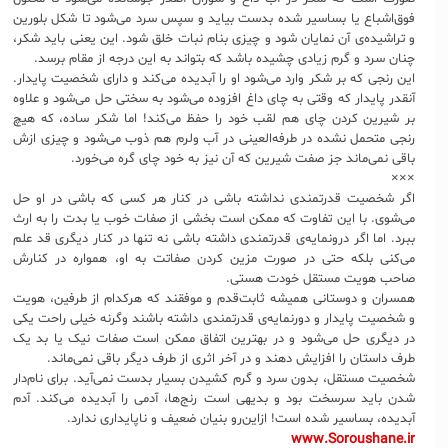
فوق‌اشباع یا بساسیر شده بدست بیاید و سپس سرد می‌شود تا شکل بلورین
و تراشیده‌ی آن نمایان شود و چیزی بنام نبات خلق شود. این یعنی باید شکر،
چنان سرد و گرم زیادی چشیده باشد که بتواند به این درجه از مقام برسد.
این رنجی که بر شکر وارد می‌شود او را آبدیده می‌کند و دارای شخصیت پایدار.
آنقدر پایدار که وقتی به چای داغ افزوده می‌شود به سختی حل می‌شود و علاوه
بر شیرین کردن چای هم لقب خود را حفظ می‌کند! اما شکر ساده، که هیچ
رنجی متحمل نشده در طرفه‌العینی در آب ولرم هم ذوب می‌شود و چیزی ازش
باقی نمی‌ماند جز صفت شیرین که آن نیز به خود چای گره می‌خورد.
×××
اگر شخصیت قدرتمندی نداشته باشی در کنار هر کسی که باشی در او حل
می‌شوی. با این تفاوت که ممکن است بخشی از صفات خوب یا بدت را به ارث
ببرد. اما اگر درونمایه‌ی قدرتمندی داشته باشی نه تنها در کنار دیگری قد علم
می‌کنی بلکه حتی در صورت مزین کردن صفاتت به او، همواره در کنارش
صاحب هویت مستقل خودت هستی.
همسران و دوستانی همیشه ثابت‌قدم و موفقند که هرکدام از طرفین، هویت
و شخصیت پایدار و دورنمایه‌ی قدرتمندی داشته باشند وگرنه خیلی راحت یکی
در دیگری حل می‌شود و در بهترین اتفاق ممکن است صفات نیک یا بد یک
طرف داستان را افزایش دهند و در آخر اثری از طرف دیگر باقی نمی‌ماند.
شخصیت مستقل، بدون سرد و گرم کشیدن بسیار بدست نمی‌آید. برای نام‌دار
شدن باید سرسخت بود و بدیهی است رنج‌ها، آدمی را آبدیده می‌کند. آدم
آبدیده، بساسیر شده است! ازاین‌رو بنیان ضعیف و ناپایداری ندارد.
www.Soroushane.ir