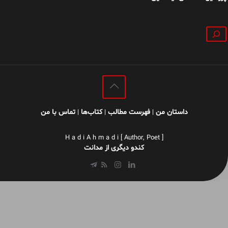
جستجو
داستان من
فهرست مطالب
کتاب‌ها
تماس با من
|
|
|
H a d i A h m a d i [ Author, Poet ]
کندو دیگری از مدانت